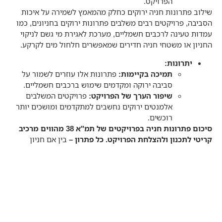
הפרויקט.
שילוב פתרונות חניה ירוקים כחלק מהמאמץ לשמירה על איכות
הסביבה, פרויקטים רבים משלבים פתרונות ירוקים בחניונים, כמו
עמדות טעינה לרכבים חשמליים, מערכת לאגירת מי גשם לניקוי
החניון או משטחי חניה חדירים שמאפשרים חלחול מים לקרקע.
יתרונות
:
תמיכה בקיימות
:
פתרונות אלו עוזרים לשמור על
סביבה ירוקה ומקדמים שימוש ברכבים חשמליים.
שיפור הערך של הפרויקט
:
פרויקטים המשלבים
אלמנטים ירוקים נחשבים למתקדמים ומושכים יותר
רוכשים.
סיכום פתרונות חניה בפרויקטים של תמ"א 38 מהווים מרכיב
קריטי לתכנון ולהצלחת הפרויקט. כל פתרון –
בין אם חניון
תת-קרקעי, מערכות חניה אוטומטיות או חניה חיצונית משודרגת –
טומן בחובו יתרונות וחסרונות. בבחירת הפתרון המתאים יש
לקחת בחשבון את מגבלות השטח, תקציב הפרויקט, דרישות
הדיירים וההשפעה על ערך הנכס. התכנון הנכון יבטיח חווית
מגורים איכותית ומשודרגת לדיירים ויתרום להצלחת הפרויקט כולו.