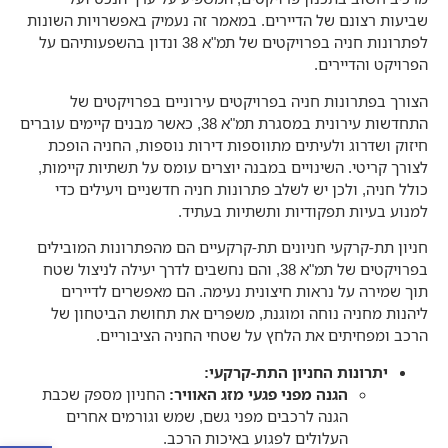
שביעות רצונם של הדיירים. במאמר זה נעמיק באפשרויות השונות
לפתרונות חניה בפרויקטים של תמ"א 38 ונדון בהשפעותיהם על
הפרויקט והדיירים.
הצורך בפתרונות חניה בפרויקטים עירוניים בפרויקטים של
התחדשות עירונית במסגרת תמ"א 38, כאשר מבנים קיימים עוברים
חיזוק ושדרוג ולעיתים מתווספות דירות נוספות, החניה הופכת
לצורך קריטי. השינויים במבנה יוצרים עומס על תשתיות קיימות,
כולל חניה, ולכן יש לשלב פתרונות חניה חדשניים ויעילים כדי
למנוע בעיות תפקודיות ותשתיות בעתיד.
חניון תת-קרקעי חניונים תת-קרקעיים הם מהפתרונות המובילים
בפרויקטים של תמ"א 38, והם נחשבים לדרך יעילה לניצול שטח
תוך שמירה על נראות חיצונית נעימה. הם מאפשרים לדיירים
ליהנות מחניה נוחה ומוגנת, משפרים את תחושת הביטחון של
הרכב ומפחיתים את הלחץ על שטחי החניה הציבוריים.
יתרונות החניון התת-קרקעי
:
הגנה מפני פגעי מזג האוויר
:
החניון מספק שכבת
הגנה לרכבים מפני גשם, שמש וגורמים אחרים
העלולים לפגוע באיכות הרכב.