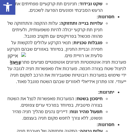
פתח סרגל
שקט ובידוד
:
חניונים תת-קרקעיים מפחיתים את
הרעש הסביבתי ומונעים הפרעה לשכנים
.
חסרונות
:
עלויות בנייה ותחזוקה
:
עלות ההקמה והתחזוקה של
חניון תת-קרקעי יכולה להיות משמעותית, ולעיתים
מהווה מכשול בפרויקטים עם תקציב מוגבל.
מגבלות טכניות
:
תנאי הקרקע עלולים להקשות על
חפירה ובניית החניון, במיוחד באזורים שבהם הקרקע
סלעית או רוויית מים.
מערכות חניה אוטומטיות חניונים אוטומטיים מציעים פתרון יעיל
לניצול שטח בצורה חכמה. מערכות אלו מאפשרות חניה לגובה על
ידי שימוש במערכות רובוטיות שמעבירות את הרכב למקום חניה
ייעודי. זהו פתרון אידיאלי לאזורים שבהם השטח מוגבל מאוד.
יתרונות
:
חיסכון בשטח
:
המערכות מאפשרות לנצל את השטח
בצורה מיטבית, במיוחד במרכזי ערים צפופים.
תפעול מהיר ונוח
:
דיירים נהנים מהליך חניה מהיר
ופשוט, ללא צורך לחפש מקום חניה בעצמם.
חסרונות
:
עלות גבוהה
:
התקנה ותחזוקה של מערכת חניה